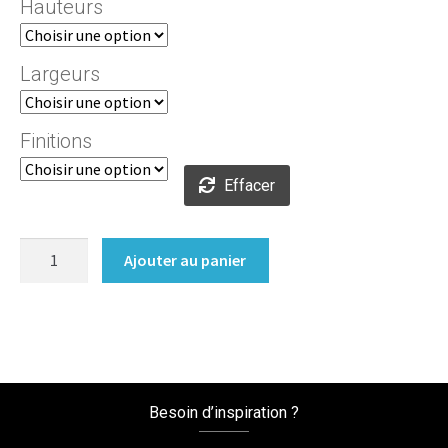
Hauteurs
Largeurs
Finitions
Effacer
quantité
Ajouter au panier
de
Pied
Banon
Besoin d’inspiration ?