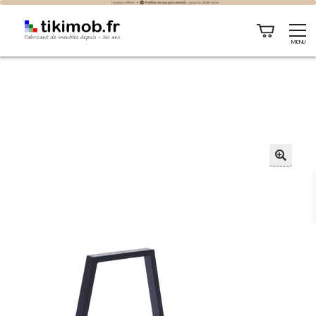
MENU
🔍