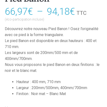
66,97
€
–
94,18
€
Plage
TTC
de
(éco-participation incluse)
prix :
Découvrez notre nouveau Pied Banon ! Osez l’originalité
avec ce pied à la forme triangulaire.
66,97€
Le pied Banon est disponible en deux hauteurs : 400 et
à
710 mm.
Les largeurs sont de 200mm/500 mm et de
94,18€
400mm/700mm.
Nous vous proposons le pied Banon en deux finitions : le
noir et le blanc mat.
Hauteur : 400 mm, 710 mm
Largeur : 200mm/500mm, 400mm/700mm
Finition : Noir mat – Blanc Mat