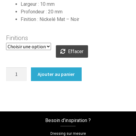
Largeur : 10 mm
23,47€
Profondeur : 20 mm
à
Finition : Nickelé Mat – Noir
27,62€
Finitions
Effacer
quantité
Ajouter au panier
de
Poignée
Aérienne
Besoin d’inspiration ?
Dressing sur mesure