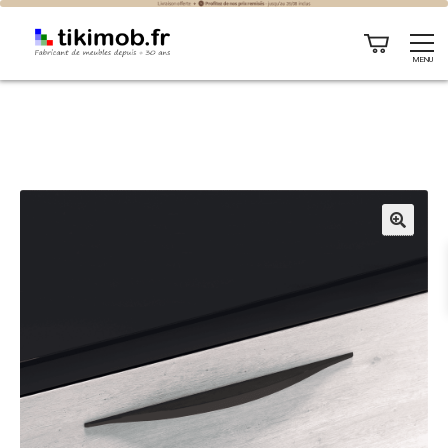
MENU
🔍