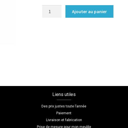
quantité
Ajouter au panier
de
Poignée
City
Liens utiles
Des prix justes toute l’année
Paiement
Livraison et fabrication
Prise de mesure pour mon meuble