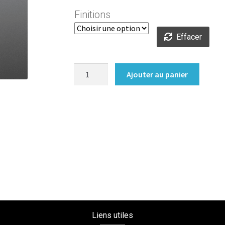
Finitions
Effacer
quantité
Ajouter au panier
de
Poignée
Profil
Liens utiles