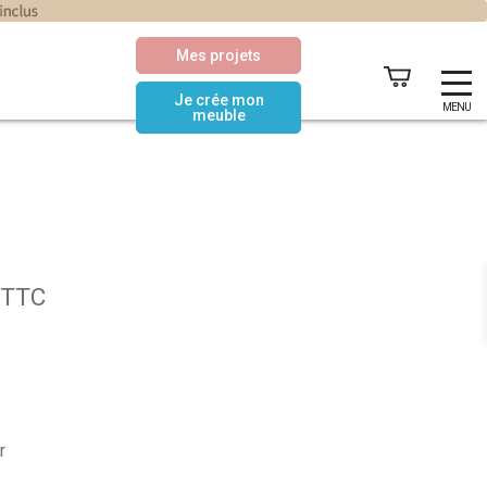
Mes projets
Je crée mon
MENU
meuble
Plage
TTC
de
prix :
15,10€
à
r