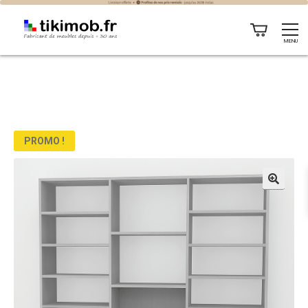
MENU
PROMO !
🔍