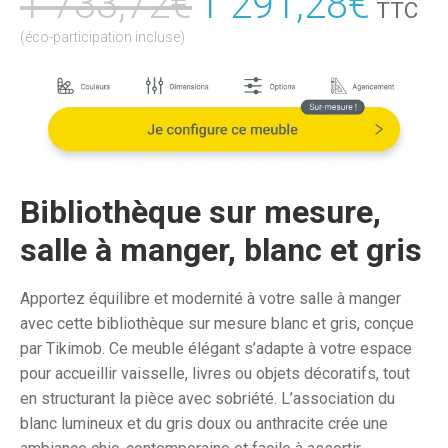
1 733,72
€
Le
1 291,28
€
Le
TTC
prix
prix
(éco-participation incluse)
initial
actu
était :
est :
1
1
733,72€.
291,
Bibliothèque sur mesure,
salle à manger, blanc et gris
Apportez équilibre et modernité à votre salle à manger
avec cette bibliothèque sur mesure blanc et gris, conçue
par Tikimob. Ce meuble élégant s’adapte à votre espace
pour accueillir vaisselle, livres ou objets décoratifs, tout
en structurant la pièce avec sobriété. L’association du
blanc lumineux et du gris doux ou anthracite crée une