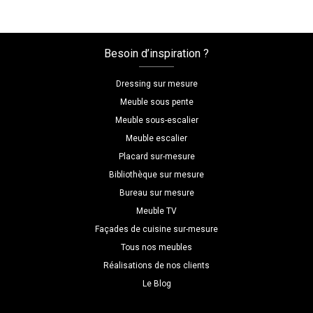
mesure,
blanc
et
Besoin d’inspiration ?
gris
Dressing sur mesure
Meuble sous pente
Meuble sous-escalier
Meuble escalier
Placard sur-mesure
Bibliothèque sur mesure
Bureau sur mesure
Meuble TV
Façades de cuisine sur-mesure
Tous nos meubles
Réalisations de nos clients
Le Blog