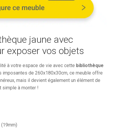
1
€.
595,00€.
othèque jaune avec
ur exposer vos objets
alité à votre espace de vie avec cette
bibliothèque
s imposantes de 260x180x30cm, ce meuble offre
éreux, mais il devient également un élément de
st simple à monter !
s (19mm)