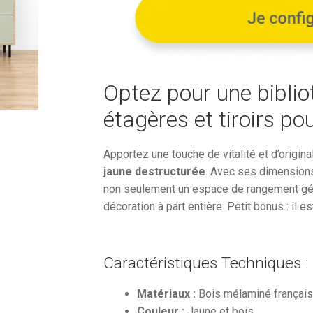
2
141,54
Optez pour une bibli
étagères et tiroirs po
Apportez une touche de vitalité et d’origin
jaune destructurée
. Avec ses dimension
non seulement un espace de rangement gén
décoration à part entière. Petit bonus : il e
Caractéristiques Techniques :
Matériaux :
Bois mélaminé françai
Couleur :
Jaune et bois