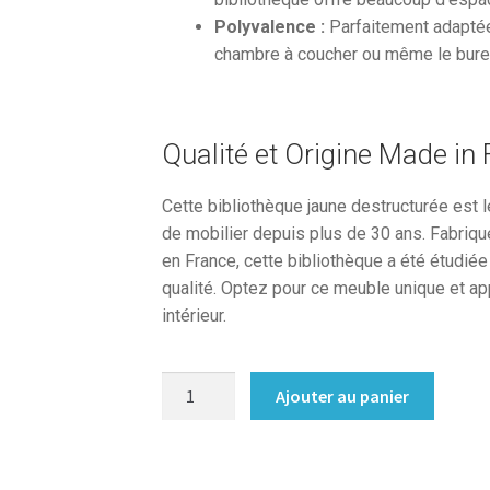
Polyvalence :
Parfaitement adaptée 
chambre à coucher ou même le bure
Qualité et Origine Made in
Cette bibliothèque jaune destructurée est le
de mobilier depuis plus de 30 ans. Fabriqué
en France, cette bibliothèque a été étudié
qualité. Optez pour ce meuble unique et ap
intérieur.
quantité
Ajouter au panier
de
Etagere
destructuree