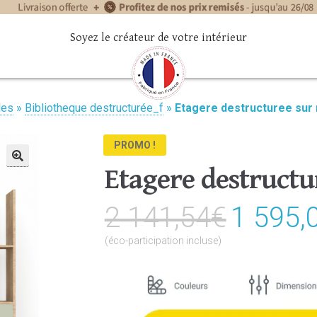
Soyez le créateur de votre intérieur
les
»
Bibliotheque destructurée_f
»
Etagere destructuree sur
PROMO !
Etagere destructu
🔍
2 141,54
€
Le
1 595,
prix
(éco-participation incluse)
initial
était :