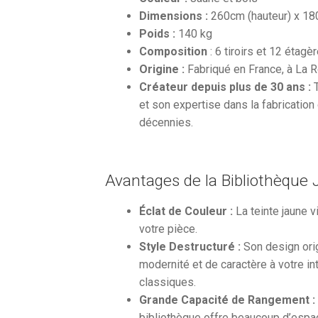
Dimensions :
260cm (hauteur) x 180
Poids :
140 kg
Composition
: 6 tiroirs et 12 étagè
Origine :
Fabriqué en France, à La R
Créateur depuis plus de 30 ans :
T
et son expertise dans la fabrication
décennies.
Avantages de la Bibliothèque 
Éclat de Couleur :
La teinte jaune 
votre pièce.
Style Destructuré :
Son design orig
modernité et de caractère à votre i
classiques.
Grande Capacité de Rangement :
bibliothèque offre beaucoup d’espa