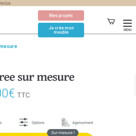
Mes projets
Je crée mon
MENU
meuble
 mesure
ree sur mesure
00
€
Le
TTC
prix
actuel
est :