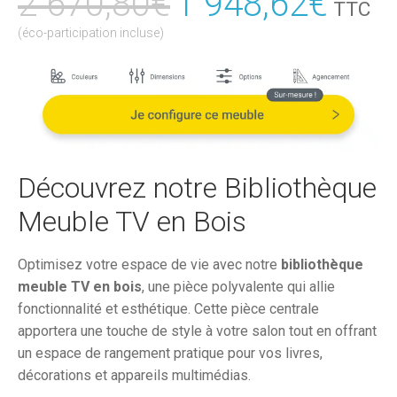
2 670,80
€
Le
1 948,62
€
Le
TTC
prix
prix
(éco-participation incluse)
initial
actu
était :
est :
2
1
670,80€.
948,
Découvrez notre Bibliothèque
Meuble TV en Bois
Optimisez votre espace de vie avec notre
bibliothèque
meuble TV en bois
, une pièce polyvalente qui allie
fonctionnalité et esthétique. Cette pièce centrale
apportera une touche de style à votre salon tout en offrant
un espace de rangement pratique pour vos livres,
décorations et appareils multimédias.