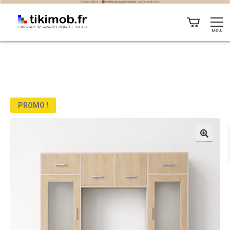
MENU
PROMO !
🔍