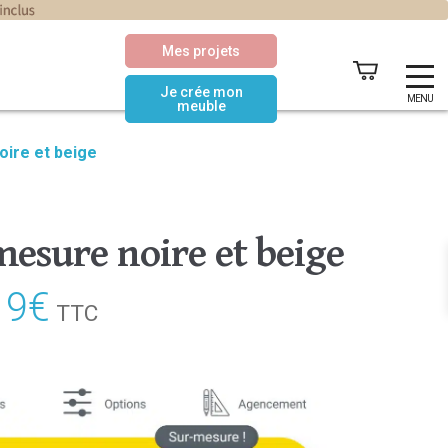
Mes projets
Je crée mon
MENU
meuble
oire et beige
mesure noire et beige
19
€
Le
TTC
prix
actuel
est :