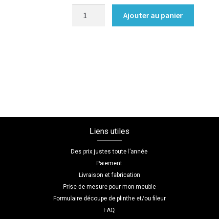
quantité
Ajouter au panier
de
Bibliotheque
sur
mesure
noire
et
beige
Liens utiles
Des prix justes toute l’année
Paiement
Livraison et fabrication
Prise de mesure pour mon meuble
Formulaire découpe de plinthe et/ou fileur
FAQ