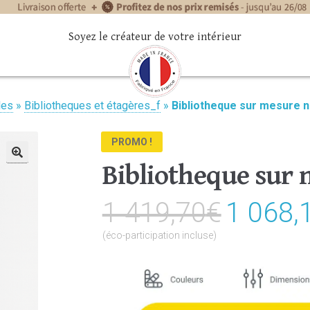
Soyez le créateur de votre intérieur
les
»
Bibliotheques et étagères_f
»
Bibliotheque sur mesure n
PROMO !
Bibliotheque sur 
🔍
1 419,70
€
Le
1 068,
prix
(éco-participation incluse)
initial
était :