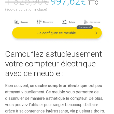
1 325,90
€
Le
997,62
€
Le
TTC
prix
prix
(éco-participation incluse)
initial
actuel
était :
est :
1
997,6
325,90€.
Camouflez astucieusement
votre compteur électrique
avec ce meuble :
Bien souvent, un
cache compteur électrique
est peu
attrayant visuellement. Ce meuble vous permettra de
dissimuler de manière esthétique le compteur. De plus,
vous pouvez l’utiliser pour ranger beaucoup d’affaire
grâce à sa contenance intéressante, via plusieurs tiroirs.