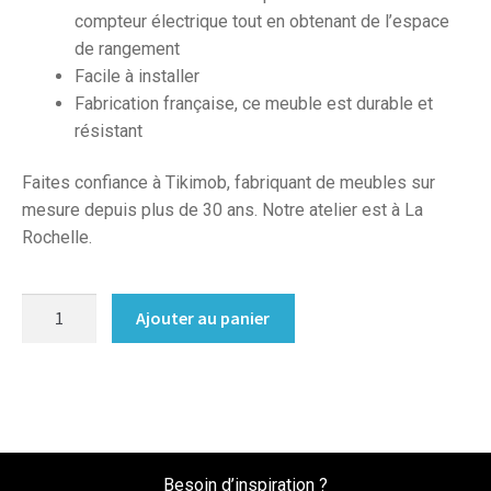
compteur électrique tout en obtenant de l’espace
de rangement
Facile à installer
Fabrication française, ce meuble est durable et
résistant
Faites confiance à Tikimob, fabriquant de meubles sur
mesure depuis plus de 30 ans. Notre atelier est à La
Rochelle.
quantité
Ajouter au panier
de
Cache
compteur
electrique
sur
mesure
Besoin d’inspiration ?