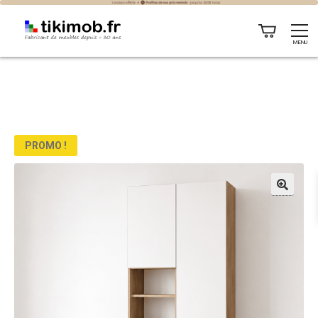
MENU
PROMO !
🔍