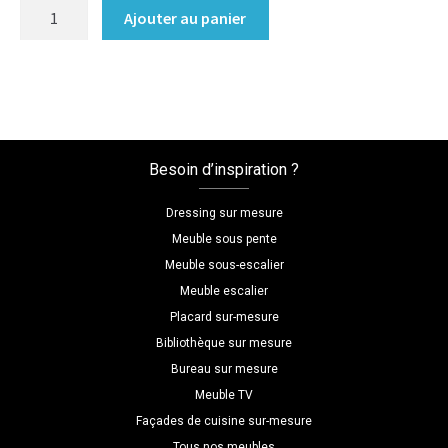
quantité
Ajouter au panier
de
Etagere
destructuree
bois
Besoin d’inspiration ?
Dressing sur mesure
Meuble sous pente
Meuble sous-escalier
Meuble escalier
Placard sur-mesure
Bibliothèque sur mesure
Bureau sur mesure
Meuble TV
Façades de cuisine sur-mesure
Tous nos meubles