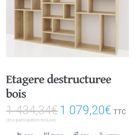
Etagere destructuree
bois
1 434,34
€
Le
1 079,20
€
Le
TTC
prix
prix
(éco-participation incluse)
initial
actu