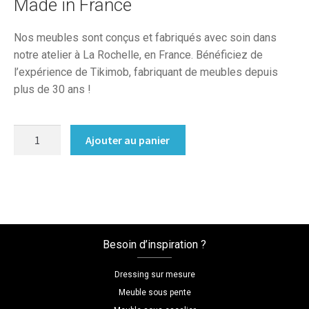
Made in France
Nos meubles sont conçus et fabriqués avec soin dans
notre atelier à La Rochelle, en France. Bénéficiez de
l’expérience de Tikimob, fabriquant de meubles depuis
plus de 30 ans !
quantité
Ajouter au panier
de
Etagere
separateur
de
piece
sur
Besoin d’inspiration ?
mesure
Dressing sur mesure
Meuble sous pente