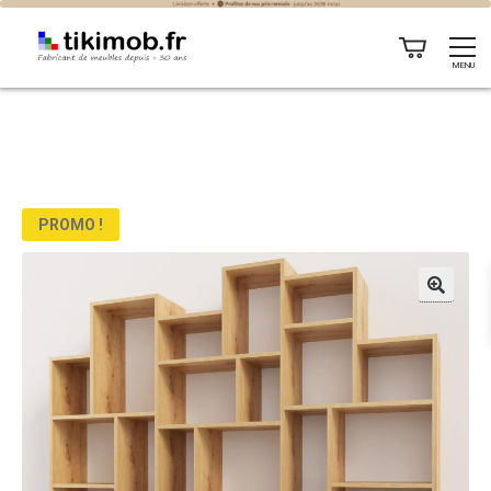
MENU
PROMO !
🔍