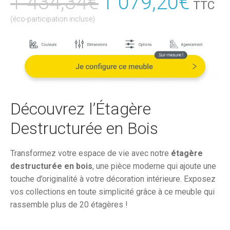
1 434,34
€
Le
1 079,20
€
Le
TTC
prix
prix
(éco-participation incluse)
initial
actu
était :
est :
1
1
434,34€.
079,
Découvrez l’Étagère
Destructurée en Bois
Transformez votre espace de vie avec notre
étagère
destructurée en bois
, une pièce moderne qui ajoute une
touche d’originalité à votre décoration intérieure. Exposez
vos collections en toute simplicité grâce à ce meuble qui
rassemble plus de 20 étagères !