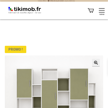
MENU
PROMO !
🔍