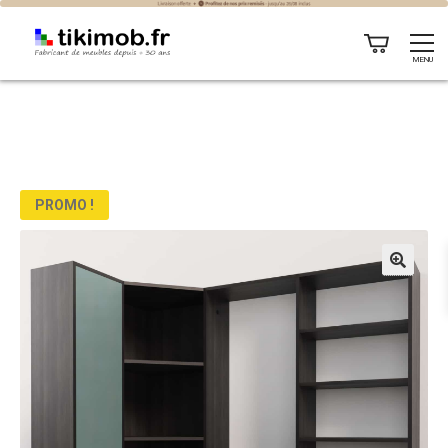
MENU
PROMO !
🔍