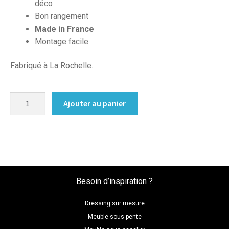
déco
Bon rangement
Made in France
Montage facile
Fabriqué à La Rochelle.
quantité
Ajouter au panier
de
Dressing
d'angle
sur
mesure
pour
Besoin d’inspiration ?
salon
Dressing sur mesure
Meuble sous pente