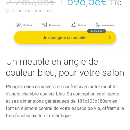
2 280,58
€
Le
1 698,58
€
Le
TTC
prix
prix
(éco-participation incluse)
initial
actu
était :
est :
2
1
280,58€.
698,
Un meuble en angle de
couleur bleu, pour votre salon
Plongez dans un univers de confort avec notre meuble
d’angle chambre couleur bleu. Sa conception intelligente
et ses dimensions généreuses de 181x103x180cm en
font un élément central de votre espace de vie, offrant à la
fois fonctionnalité et esthétique.