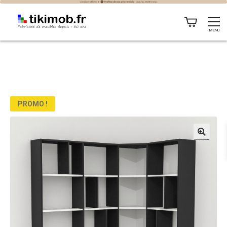
MENU
PROMO !
🔍