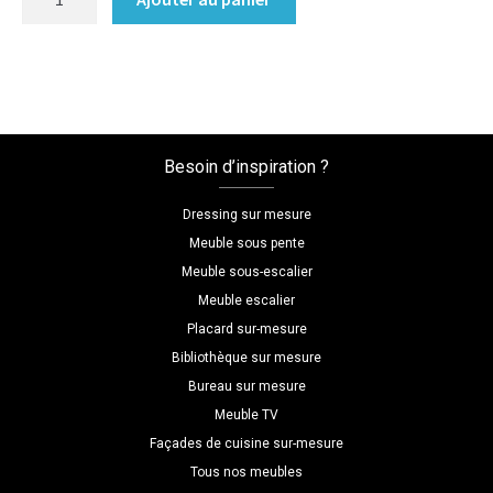
de
Meuble
en
angle
sur
mesure
Besoin d’inspiration ?
-
noir
Dressing sur mesure
et
Meuble sous pente
blanc
Meuble sous-escalier
Meuble escalier
Placard sur-mesure
Bibliothèque sur mesure
Bureau sur mesure
Meuble TV
Façades de cuisine sur-mesure
Tous nos meubles