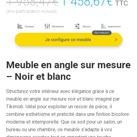
1 958,47
€
Le
1 458,67
€
Le
TTC
prix
prix
(éco-participation incluse)
initial
actu
était :
est :
1
1
958,47€.
458,
Meuble en angle sur mesure
– Noir et blanc
Structurez votre intérieur avec élégance grâce à ce
meuble en angle sur mesure noir et blanc imaginé par
Tikimob. Idéal pour exploiter un recoin de pièce, il
combine esthétisme et praticité dans une finition bicolore
moderne et intemporelle. Que ce soit pour un salon, un
bureau ou une chambre, ce meuble s’adapte à vos