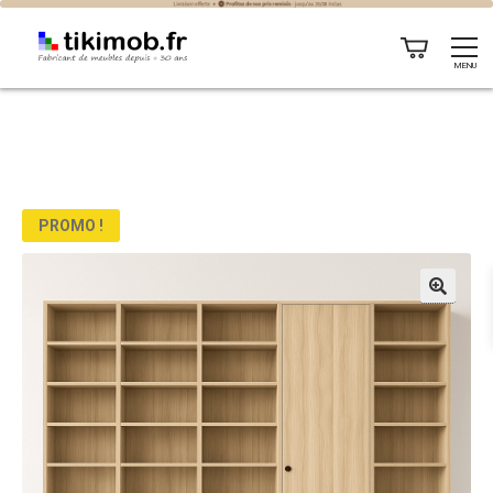
MENU
PROMO !
🔍