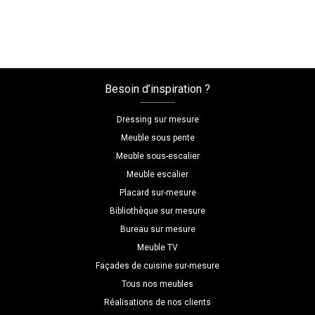
Meuble
separateur
de
piece
sur
Besoin d’inspiration ?
mesure
Dressing sur mesure
Meuble sous pente
Meuble sous-escalier
Meuble escalier
Placard sur-mesure
Bibliothèque sur mesure
Bureau sur mesure
Meuble TV
Façades de cuisine sur-mesure
Tous nos meubles
Réalisations de nos clients