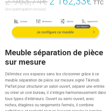
2 963,74
€
Le
2 162,33
€
Le
TTC
prix
prix
(éco-participation incluse)
initial
actu
était :
est :
2
2
963,74€.
162,
Meuble séparation de pièce
sur mesure
Délimitez vos espaces sans les cloisonner grâce à ce
meuble séparation de pièce sur mesure signé Tikimob.
Parfait pour structurer un salon ouvert, séparer une entrée
ou créer un coin bureau, il s’intègre harmonieusement dans
tous types d’intérieurs. Ouvert ou semi-ouvert, avec
niches, étagères ou rangements fermés, il combine