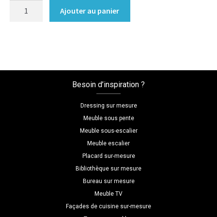
quantité
Ajouter au panier
de
Meuble
sous
pente
sur
mesure,
Besoin d’inspiration ?
sous
pente
Dressing sur mesure
rose
Meuble sous pente
et
Meuble sous-escalier
noir
Meuble escalier
Placard sur-mesure
Bibliothèque sur mesure
Bureau sur mesure
Meuble TV
Façades de cuisine sur-mesure