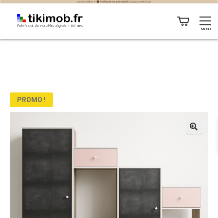
MENU
PROMO !
🔍