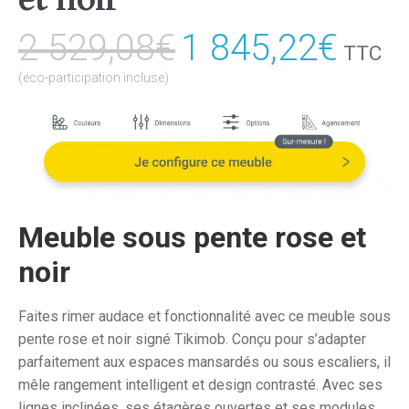
2 529,08
€
Le
1 845,22
€
Le
TTC
prix
prix
(éco-participation incluse)
initial
actu
était :
est :
2
1
529,08€.
845,
Meuble sous pente rose et
noir
Faites rimer audace et fonctionnalité avec ce meuble sous
pente rose et noir signé Tikimob. Conçu pour s’adapter
parfaitement aux espaces mansardés ou sous escaliers, il
mêle rangement intelligent et design contrasté. Avec ses
lignes inclinées, ses étagères ouvertes et ses modules