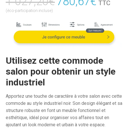
1 027,20
€
Le
780,67
€
Le
TTC
prix
prix
(éco-participation incluse)
initial
actuel
était :
est :
1
780,6
027,20€.
Utilisez cette commode
salon pour obtenir un style
industriel
Apportez une touche de caractère à votre salon avec cette
commode au style industriel noir. Son design élégant et sa
structure robuste en font un meuble fonctionnel et
esthétique, idéal pour organiser vos affaires tout en
ajoutant un look moderne et urbain à votre espace.