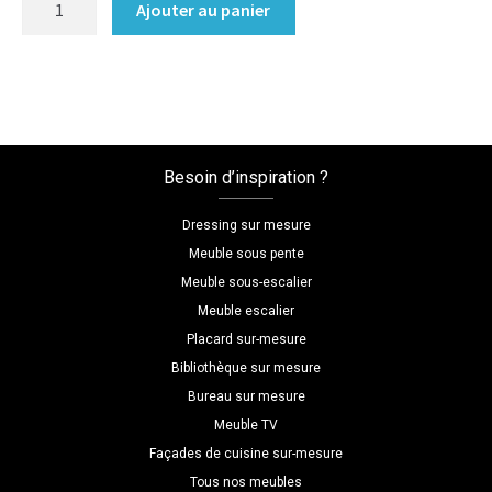
Ajouter au panier
de
Commode
sur
mesure
style
industriel
Besoin d’inspiration ?
Dressing sur mesure
Meuble sous pente
Meuble sous-escalier
Meuble escalier
Placard sur-mesure
Bibliothèque sur mesure
Bureau sur mesure
Meuble TV
Façades de cuisine sur-mesure
Tous nos meubles