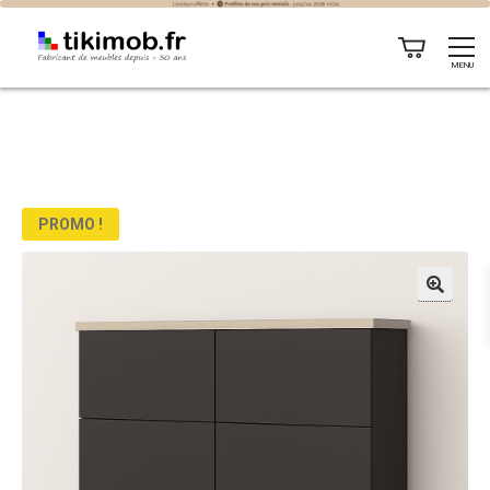
MENU
PROMO !
🔍