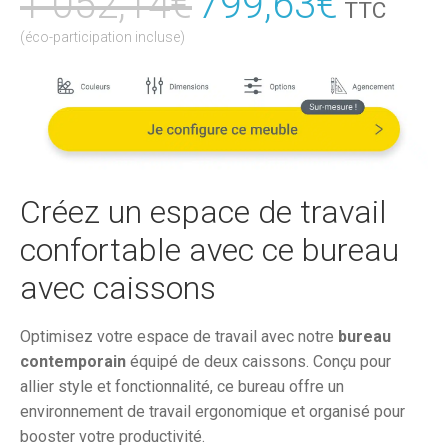
1 052,14
€
Le
799,63
€
Le
TTC
prix
prix
(éco-participation incluse)
initial
actuel
était :
est :
1
799,6
052,14€.
Créez un espace de travail
confortable avec ce bureau
avec caissons
Optimisez votre espace de travail avec notre
bureau
contemporain
équipé de deux caissons. Conçu pour
allier style et fonctionnalité, ce bureau offre un
environnement de travail ergonomique et organisé pour
booster votre productivité.