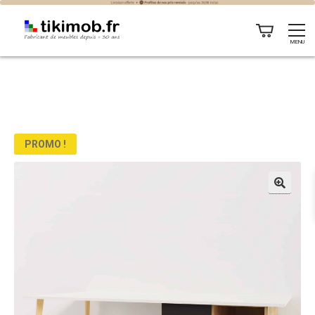
MENU
PROMO !
🔍