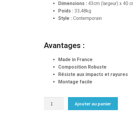
Dimensions :
43cm (largeur) x 40 c
Poids :
33,48kg
Style :
Contemporain
Avantages :
Made in France
Composition Robuste
Résiste aux impacts et rayures
Montage facile
quantité
Ajouter au panier
de
Caisson
bureau
sur