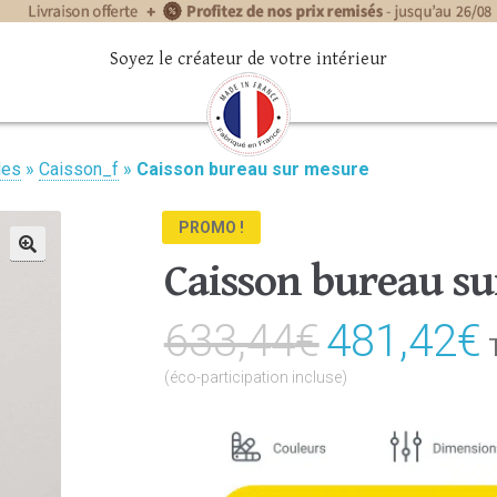
Soyez le créateur de votre intérieur
les
»
Caisson_f
»
Caisson bureau sur mesure
PROMO !
Caisson bureau s
🔍
633,44
€
Le
481,42
€
prix
(éco-participation incluse)
initial
était :