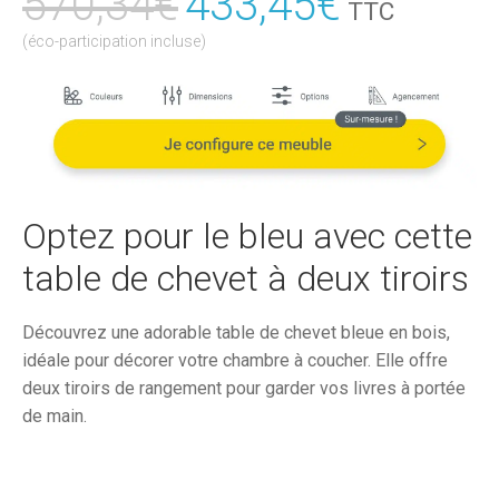
570,34
€
Le
433,45
€
Le
TTC
prix
prix
(éco-participation incluse)
initial
actuel
était :
est :
570,34€.
433,45€
Optez pour le bleu avec cette
table de chevet à deux tiroirs
Découvrez une adorable table de chevet bleue en bois,
idéale pour décorer votre chambre à coucher. Elle offre
deux tiroirs de rangement pour garder vos livres à portée
de main.