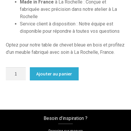
Made in France
à La Rochelle : Conçue et
fabriquée avec précision dans notre atelier à La
Rochelle
Service client à disposition : Notre équipe est
disponible pour répondre à toutes vos questions
Optez pour notre table de chevet bleue en bois et profitez
d’un meuble fabriqué avec soin à La Rochelle, France.
quantité
Ajouter au panier
de
Table
de
chevet
sur
mesure
Besoin d’inspiration ?
bleue
Dressing sur mesure