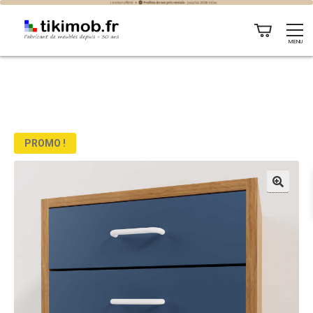
MENU
PROMO !
🔍