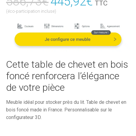
586,73
€
Le
445,92
€
Le
TTC
prix
prix
(éco-participation incluse)
initial
actuel
était :
est :
586,73€.
445,92€
Cette table de chevet en bois
foncé renforcera l’élégance
de votre pièce
Meuble idéal pour stocker près du lit. Table de chevet en
bois foncé made in France. Personnalisable sur le
configurateur 3D.