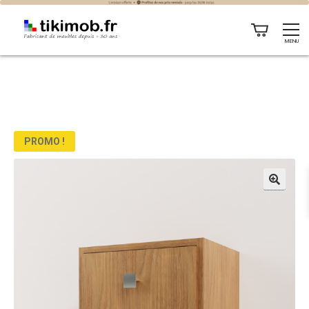
MENU
PROMO !
🔍