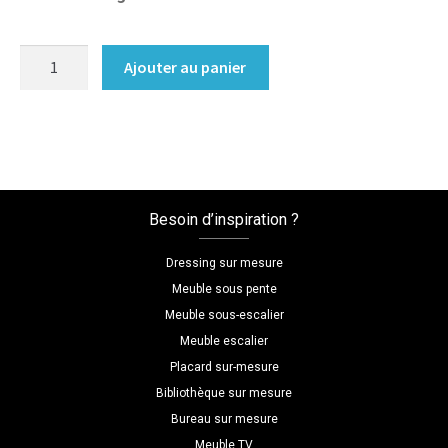
quantité
Ajouter au panier
de
table
de
chevet
sur
mesure
Besoin d’inspiration ?
bois
fonce
Dressing sur mesure
Meuble sous pente
Meuble sous-escalier
Meuble escalier
Placard sur-mesure
Bibliothèque sur mesure
Bureau sur mesure
Meuble TV