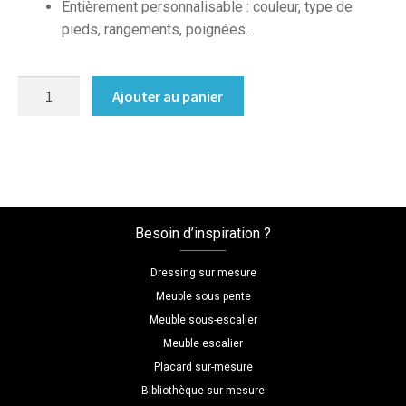
Entièrement personnalisable : couleur, type de
pieds, rangements, poignées…
quantité
Ajouter au panier
de
Table
de
chevet
sur
mesure,
Besoin d’inspiration ?
grise,
avec
Dressing sur mesure
pieds
Meuble sous pente
Meuble sous-escalier
Meuble escalier
Placard sur-mesure
Bibliothèque sur mesure