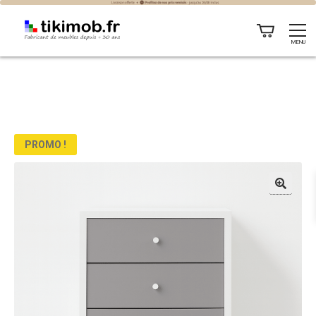
MENU
PROMO !
🔍