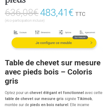
636,08
€
Le
483,41
€
Le
TTC
prix
prix
(éco-participation incluse)
initial
actuel
était :
est :
636,08€.
483,41€
Table de chevet sur mesure
avec pieds bois – Coloris
gris
Optez pour un
chevet élégant et fonctionnel
avec cette
table de chevet sur mesure gris
signée
Tikimob
,
montée sur de
pieds en bois naturel
. Elle incarne