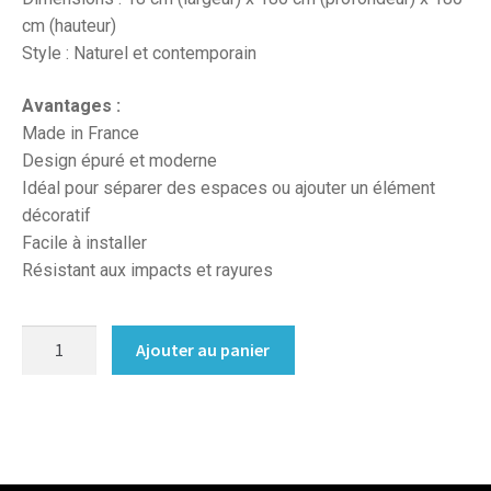
cm (hauteur)
Style : Naturel et contemporain
Avantages :
Made in France
Design épuré et moderne
Idéal pour séparer des espaces ou ajouter un élément
décoratif
Facile à installer
Résistant aux impacts et rayures
quantité
Ajouter au panier
de
Claustra
sur
mesure
bois