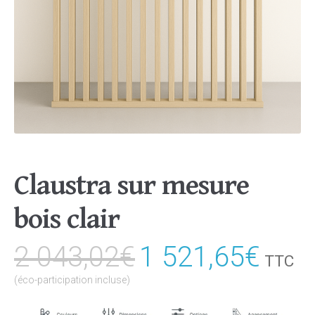
Claustra sur mesure
bois clair
2 043,02
€
Le
1 521,65
€
Le
TTC
prix
prix
(éco-participation incluse)
initial
actu