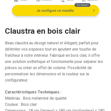
était :
est :
2
1
043,02€.
521,
Claustra en bois clair
Beau claustra au design naturel et élégant, parfait pour
délimiter vos espaces tout en ajoutant une touche de
fraîcheur à votre intérieur. Fabriqué en bois clair, il offre
une solution esthétique et fonctionnelle pour séparer les
pièces ou créer un effet de volume. Possibilité de
personnaliser les dimensions et la couleur sur le
configurateur.
Caractéristiques Techniques :
Matériau : Bois mélaminé de qualité
Couleur : Bois clair
Dimensions : 18 cm (largeur) x 180 cm (profondeur) x 180