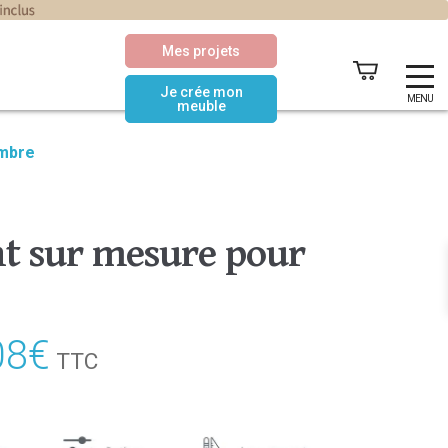
Mes projets
Je crée mon
MENU
meuble
ambre
nt sur mesure pour
08
€
Le
TTC
prix
actuel