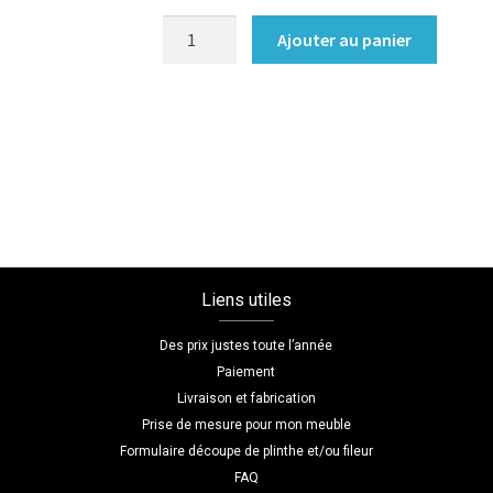
quantité
Ajouter au panier
de
Dressing
coulissant
sur
mesure
pour
chambre
Liens utiles
Des prix justes toute l’année
Paiement
Livraison et fabrication
Prise de mesure pour mon meuble
Formulaire découpe de plinthe et/ou fileur
FAQ