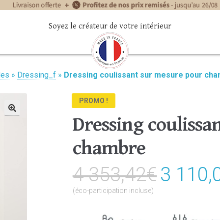
Soyez le créateur de votre intérieur
les
»
Dressing_f
»
Dressing coulissant sur mesure pour ch
PROMO !
Dressing coulissa
🔍
chambre
4 353,42
€
Le
3 110,
prix
(éco-participation incluse)
initial