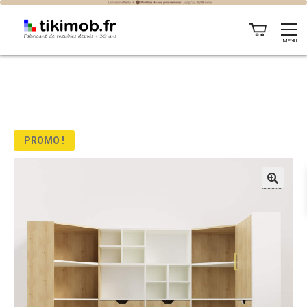
MENU
PROMO !
🔍