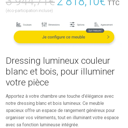
3 944,71
€
Le
2 818,10
€
Le
TTC
prix
prix
(éco-participation incluse)
initial
actu
était :
est :
3
2
944,71€.
818,
Dressing lumineux couleur
blanc et bois, pour illuminer
votre pièce
Apportez à votre chambre une touche d’élégance avec
notre dressing blanc et bois lumineux. Ce meuble
spacieux offre un espace de rangement généreux pour
organiser vos vêtements, tout en illuminant votre espace
avec sa fonction lumineuse intégrée.