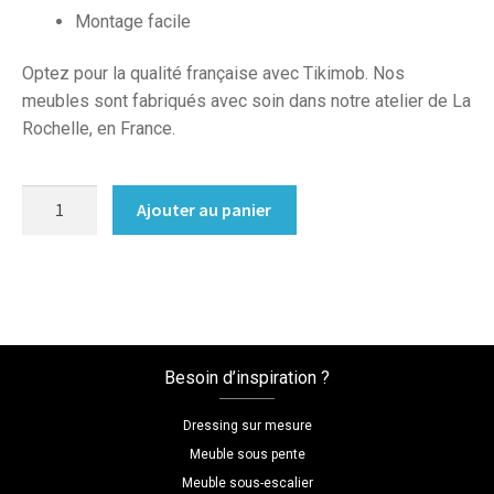
Montage facile
Optez pour la qualité française avec Tikimob. Nos
meubles sont fabriqués avec soin dans notre atelier de La
Rochelle, en France.
quantité
Ajouter au panier
de
Dressing
sur
mesure
blanc
et
Besoin d’inspiration ?
bois
Dressing sur mesure
Meuble sous pente
Meuble sous-escalier