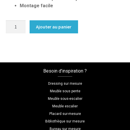
Montage facile
quantité
Ajouter au panier
de
Dressing
sur
mesure
luxe
moderne
Besoin d’inspiration ?
Dressing sur mesure
Meuble sous pente
Meuble sous-escalier
Meuble escalier
Placard sur-mesure
Bibliothèque sur mesure
Bureau sur mesure