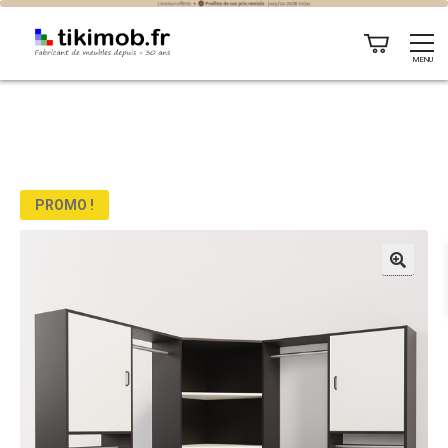
MENU
PROMO !
🔍