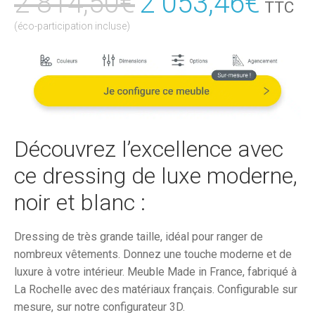
2 814,50
€
Le
2 053,46
€
Le
TTC
prix
prix
(éco-participation incluse)
initial
actu
était :
est :
2
2
814,50€.
053,
Découvrez l’excellence avec
ce dressing de luxe moderne,
noir et blanc :
Dressing de très grande taille, idéal pour ranger de
nombreux vêtements. Donnez une touche moderne et de
luxure à votre intérieur. Meuble Made in France, fabriqué à
La Rochelle avec des matériaux français. Configurable sur
mesure, sur notre configurateur 3D.