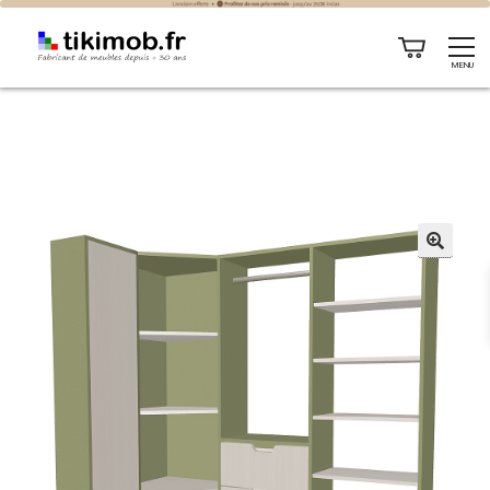
MENU
🔍