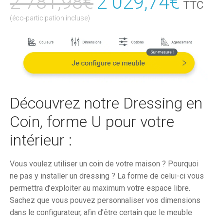
2 781,98
€
Le
2 029,74
€
Le
TTC
prix
prix
(éco-participation incluse)
initial
actu
était :
est :
2
2
781,98€.
029,
Découvrez notre Dressing en
Coin, forme U pour votre
intérieur :
Vous voulez utiliser un coin de votre maison ? Pourquoi
ne pas y installer un dressing ? La forme de celui-ci vous
permettra d’exploiter au maximum votre espace libre.
Sachez que vous pouvez personnaliser vos dimensions
dans le configurateur, afin d’être certain que le meuble