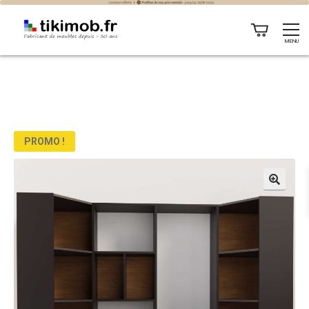
MENU
PROMO !
🔍