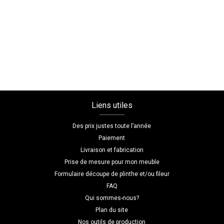
Dressing
en
angle
sur
mesure,
en
coin
Liens utiles
Des prix justes toute l’année
Paiement
Livraison et fabrication
Prise de mesure pour mon meuble
Formulaire découpe de plinthe et/ou fileur
FAQ
Qui sommes-nous?
Plan du site
Nos outils de production