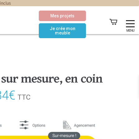
Mes projets
Je crée mon
MENU
meuble
 sur mesure, en coin
34
€
Le
TTC
prix
actuel
est :