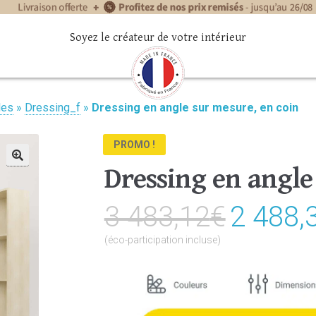
Soyez le créateur de votre intérieur
les
»
Dressing_f
»
Dressing en angle sur mesure, en coin
PROMO !
Dressing en angle
🔍
3 483,12
€
Le
2 488,
prix
(éco-participation incluse)
initial
était :