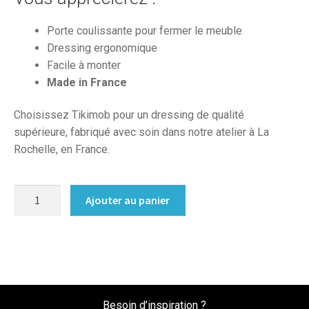
Porte coulissante pour fermer le meuble
Dressing ergonomique
Facile à monter
Made in France
Choisissez Tikimob pour un dressing de qualité
supérieure, fabriqué avec soin dans notre atelier à La
Rochelle, en France.
quantité
Ajouter au panier
de
Dressing
sur
mesure
ferme
porte
Besoin d’inspiration ?