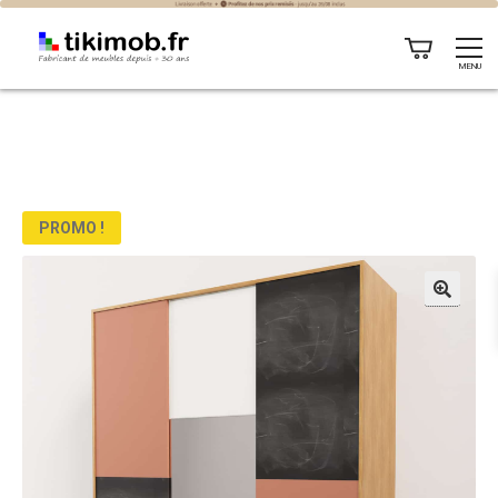
MENU
PROMO !
🔍