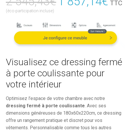
2 545,43
€
Le
1 857,14
€
Le
TTC
prix
prix
(éco-participation incluse)
initial
actu
était :
est :
2
1
545,43€.
857,
Visualisez ce dressing fermé
à porte coulissante pour
votre intérieur
Optimisez l’espace de votre chambre avec notre
dressing fermé à porte coulissante
. Avec ses
dimensions généreuses de 180x60x220cm, ce dressing
offre un rangement pratique et discret pour vos
vêtements. Personnalisable comme tous les autres