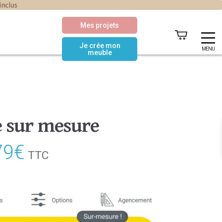
Mes projets
Je crée mon
MENU
meuble
 sur mesure
79
€
Le
TTC
prix
actuel
est :