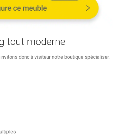
2
€.
410,79€.
g tout moderne
nvitons donc à visiteur notre boutique spécialiser.
ultiples