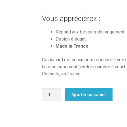
Vous apprécierez :
Répond aux besoins de rangement
Design élégant
Made in France
Ce placard est conçu pour répondre à vos 
harmonieusement à votre chambre à coucher
Rochelle, en France.
quantité
Ajouter au panier
de
Dressing
moderne
sur
mesure