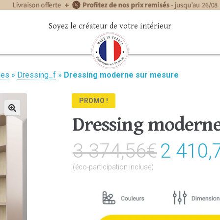
Soyez le créateur de votre intérieur
les
»
Dressing_f
»
Dressing moderne sur mesure
PROMO !
Dressing moderne
🔍
3 374,56
€
Le
2 410,
prix
(éco-participation incluse)
initial
était :