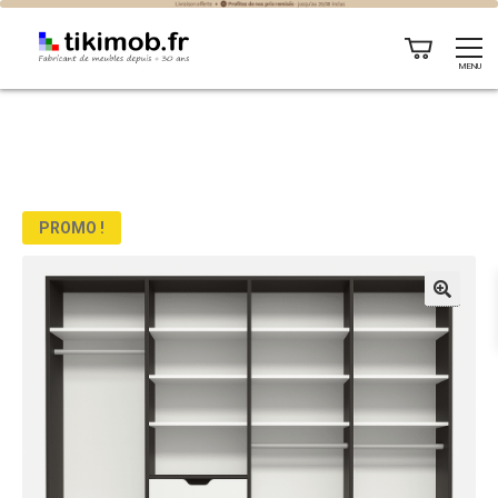
MENU
PROMO !
🔍