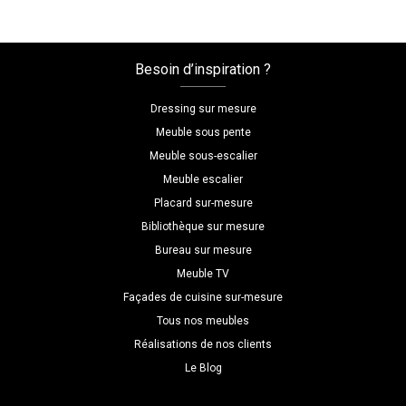
mesure
en
angle
Besoin d’inspiration ?
avec
rangements
Dressing sur mesure
Meuble sous pente
Meuble sous-escalier
Meuble escalier
Placard sur-mesure
Bibliothèque sur mesure
Bureau sur mesure
Meuble TV
Façades de cuisine sur-mesure
Tous nos meubles
Réalisations de nos clients
Le Blog