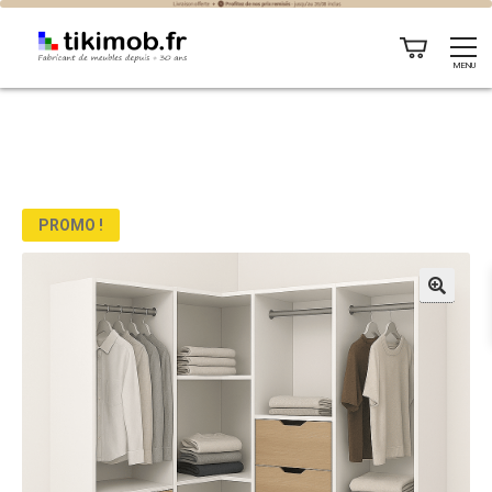
MENU
PROMO !
🔍