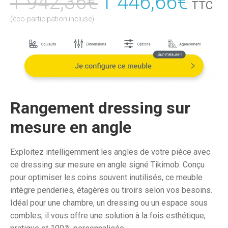
1 942,36
€
Le
1 446,66
€
Le
TTC
prix
prix
(éco-participation incluse)
initial
actu
était :
est :
1
1
942,36€.
446,
Rangement dressing sur
mesure en angle
Exploitez intelligemment les angles de votre pièce avec
ce dressing sur mesure en angle signé Tikimob. Conçu
pour optimiser les coins souvent inutilisés, ce meuble
intègre penderies, étagères ou tiroirs selon vos besoins.
Idéal pour une chambre, un dressing ou un espace sous
combles, il vous offre une solution à la fois esthétique,