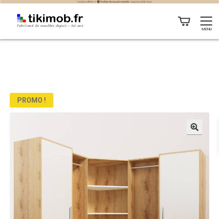
MENU
PROMO !
🔍