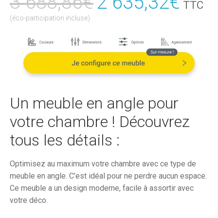
3 688,86
€
Le
2 635,32
€
Le
TTC
prix
prix
(éco-participation incluse)
initial
actu
était :
est :
3
2
688,86€.
635,
Un meuble en angle pour
votre chambre ! Découvrez
tous les détails :
Optimisez au maximum votre chambre avec ce type de
meuble en angle. C’est idéal pour ne perdre aucun espace.
Ce meuble a un design moderne, facile à assortir avec
votre déco.