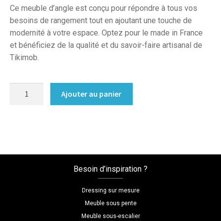
Ce meuble d’angle est conçu pour répondre à tous vos
besoins de rangement tout en ajoutant une touche de
modernité à votre espace. Optez pour le made in France
et bénéficiez de la qualité et du savoir-faire artisanal de
Tikimob.
quantité
Ajouter au panier
de
Dressing
d'angle
sur
mesure
chambre
Besoin d’inspiration ?
Dressing sur mesure
Meuble sous pente
Meuble sous-escalier