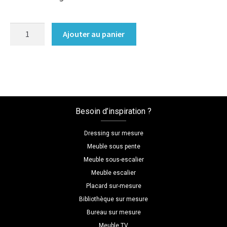
quantité
Ajouter au panier
de
Meuble
escalier
sur
mesure
avec
Besoin d’inspiration ?
armoires
Dressing sur mesure
Meuble sous pente
Meuble sous-escalier
Meuble escalier
Placard sur-mesure
Bibliothèque sur mesure
Bureau sur mesure
Meuble TV