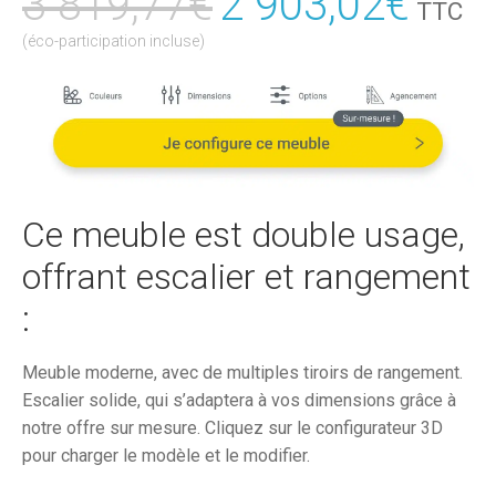
3 819,77
€
Le
2 903,02
€
Le
TTC
prix
prix
(éco-participation incluse)
initial
actu
était :
est :
3
2
819,77€.
903,
Ce meuble est double usage,
offrant escalier et rangement
:
Meuble moderne, avec de multiples tiroirs de rangement.
Escalier solide, qui s’adaptera à vos dimensions grâce à
notre offre sur mesure. Cliquez sur le configurateur 3D
pour charger le modèle et le modifier.