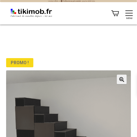
MENU
PROMO !
🔍