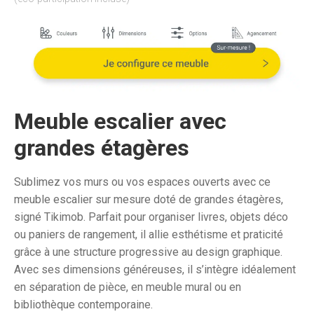
prix
prix
initial
actu
était :
est :
4
3
409,57€.
351,
Meuble escalier avec
grandes étagères
Sublimez vos murs ou vos espaces ouverts avec ce
meuble escalier sur mesure doté de grandes étagères,
signé Tikimob. Parfait pour organiser livres, objets déco
ou paniers de rangement, il allie esthétisme et praticité
grâce à une structure progressive au design graphique.
Avec ses dimensions généreuses, il s’intègre idéalement
en séparation de pièce, en meuble mural ou en
bibliothèque contemporaine.