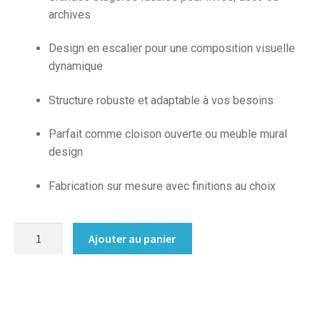
archives
Design en escalier pour une composition visuelle
dynamique
Structure robuste et adaptable à vos besoins
Parfait comme cloison ouverte ou meuble mural
design
Fabrication sur mesure avec finitions au choix
quantité
Ajouter au panier
de
Meuble
escalier
sur