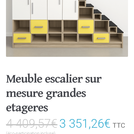
Meuble escalier sur
mesure grandes
etageres
4 409,57
€
Le
3 351,26
€
Le
TTC
(éco-participation incluse)