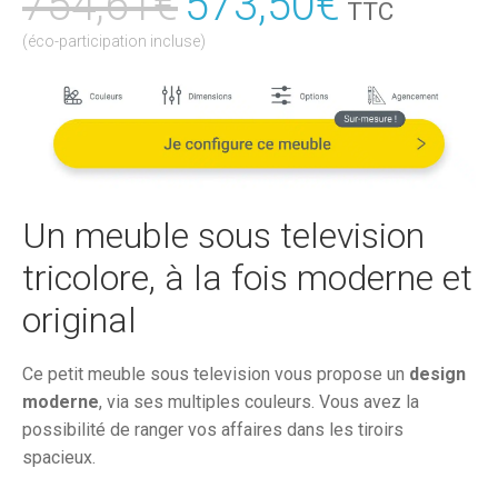
754,61
€
Le
573,50
€
Le
TTC
prix
prix
(éco-participation incluse)
initial
actuel
était :
est :
754,61€.
573,50€
Un meuble sous television
tricolore, à la fois moderne et
original
Ce petit meuble sous television vous propose un
design
moderne
, via ses multiples couleurs. Vous avez la
possibilité de ranger vos affaires dans les tiroirs
spacieux.