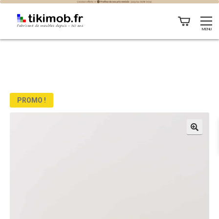
MENU
PROMO !
🔍