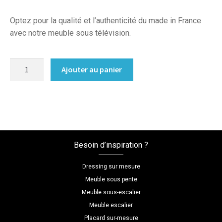
Optez pour la qualité et l’authenticité du made in France
avec notre meuble sous télévision.
quantité
Ajouter au panier
de
Meuble
television
sur
mesure
Besoin d’inspiration ?
Dressing sur mesure
Meuble sous pente
Meuble sous-escalier
Meuble escalier
Placard sur-mesure