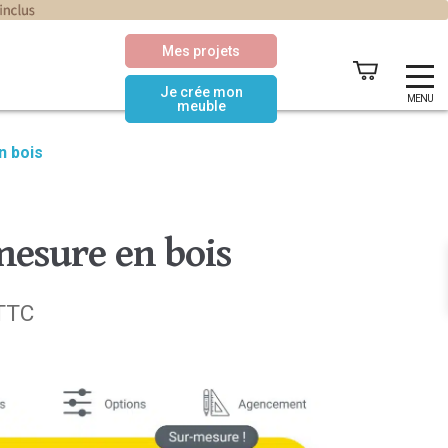
Mes projets
Je crée mon
MENU
meuble
n bois
mesure en bois
Le
TTC
prix
actuel
est :