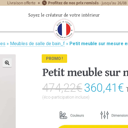
Soyez le créateur de votre intérieur
les
»
Meubles de salle de bain_f
»
Petit meuble sur mesure e
PROMO !
Petit meuble sur 
🔍
474,22
€
Le
360,41
€
prix
(éco-participation incluse)
initial
était :