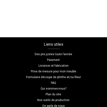
meuble
sur
mesure
en
bois
Liens utiles
Des prix justes toute l’année
Paiement
Livraison et fabrication
Prise de mesure pour mon meuble
Formulaire découpe de plinthe et/ou fileur
FAQ
Qui sommes-nous?
Plan du site
Nos outils de production
On parle de nous