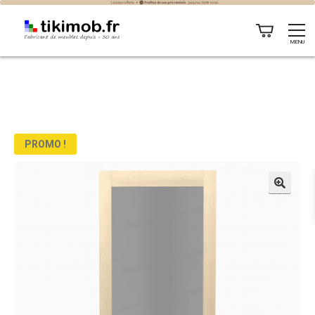
MENU
PROMO !
🔍