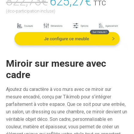
822,73
€
Le
625,27
€
Le
TTC
prix
prix
(éco-participation incluse)
initial
actuel
était :
est :
822,73€.
625,27€
Miroir sur mesure avec
cadre
Ajoutez du caractère à vos murs avec ce miroir sur
mesure encadré, conçu par Tikimob pour s’intégrer
parfaitement à votre espace. Que ce soit pour une entrée,
un salon, un dressing ou une chambre, ce miroir devient un
véritable objet déco. Son cadre, personnalisable en
couleur, matière et épaisseur, vous permet de créer un