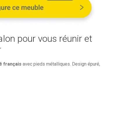
306,91€.
lon pour vous réunir et
r
 français
avec pieds métalliques. Design épuré,