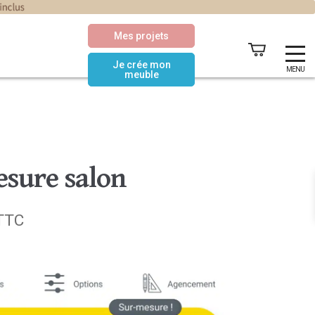
Mes projets
Je crée mon
MENU
meuble
esure salon
Le
TTC
prix
actuel
est :