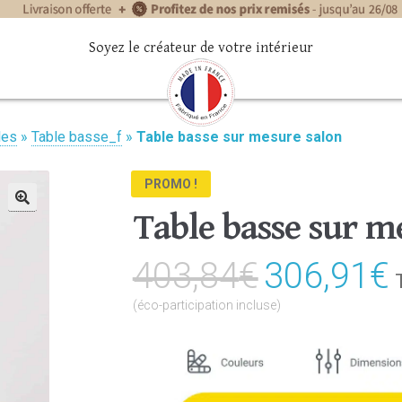
Soyez le créateur de votre intérieur
les
»
Table basse_f
»
Table basse sur mesure salon
PROMO !
Table basse sur m
🔍
403,84
€
Le
306,91
€
prix
(éco-participation incluse)
initial
était :