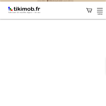
Améliorer l’acoustique de votre intérieur avec des solutions
MENU
sur mesure
AMÉLIORER
L'ACOUSTIQUE DE
VOTRE INTÉRIEUR
AVEC DES SOLUTIONS