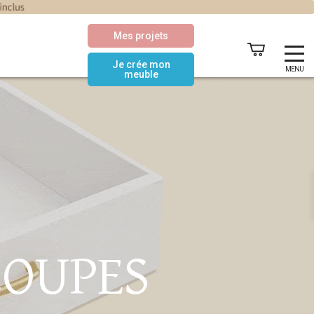
Mes projets
Je crée mon
MENU
meuble
COUPES