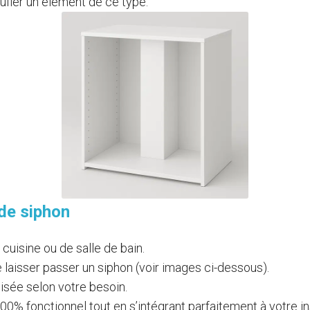
fler un élément de ce type.
de siphon
uisine ou de salle de bain.
 laisser passer un siphon (voir images ci-dessous).
isée selon votre besoin.
0% fonctionnel tout en s’intégrant parfaitement à votre ins