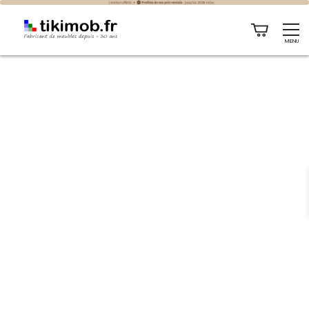
Plaid grosse maille : 5 façons tendance de l’intégrer à votre
MENU
déco intérieure
PLAID GROSSE MAILLE :
5 FAÇONS DE
L'INTÉGRER À VOTRE
DÉCO INTÉRIEURE