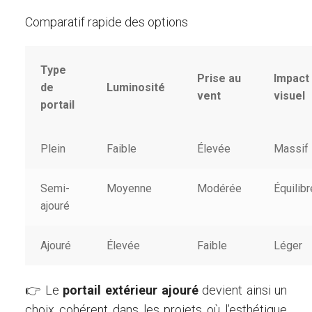
Comparatif rapide des options
Type
Prise au
Impact
de
Luminosité
vent
visuel
portail
Plein
Faible
Élevée
Massif
Semi-
Moyenne
Modérée
Équilibr
ajouré
Ajouré
Élevée
Faible
Léger
👉 Le
portail extérieur ajouré
devient ainsi un
choix cohérent dans les projets où l’esthétique