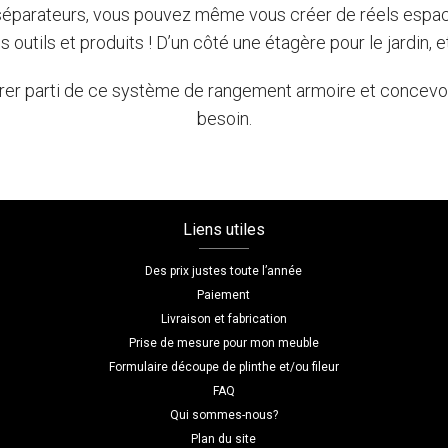
s séparateurs, vous pouvez même vous créer de réels espac
outils et produits ! D’un côté une étagère pour le jardin, et
irer parti de ce système de rangement armoire et concevoi
besoin.
Liens utiles
Des prix justes toute l’année
Paiement
Livraison et fabrication
Prise de mesure pour mon meuble
Formulaire découpe de plinthe et/ou fileur
FAQ
Qui sommes-nous?
Plan du site