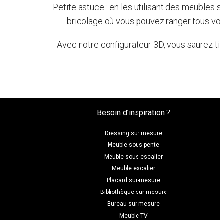
Petite astuce : en les utilisant des meuble
bricolage où vous pouvez ranger tous vos 
Avec notre configurateur 3D, vous saurez t
Besoin d’inspiration ?
Dressing sur mesure
Meuble sous pente
Meuble sous-escalier
Meuble escalier
Placard sur-mesure
Bibliothèque sur mesure
Bureau sur mesure
Meuble TV