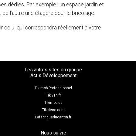
es dédiés. Par exemple : un espace jardin et
 de l’autre une étagère pour le bricolage.
r celui qui correspondra réellement à votre
Les autres sites du groupe
Actis Développement
Tikimob Professionnel
Tikivan.fr
Tikimob.es
Tikideco.com
Lafabriqueducarton.fr
Nous suivre