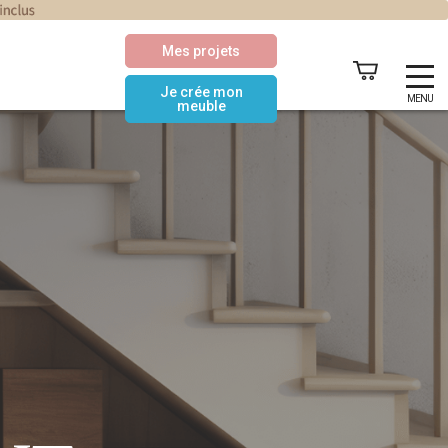
Mes projets
Je crée mon
MENU
meuble