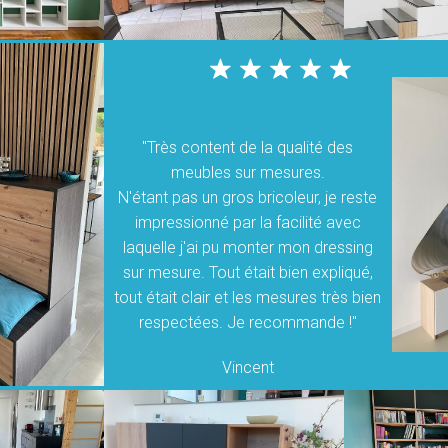
"Très content de la qualité des
meubles sur mesures.
N'étant pas un gros bricoleur, je reste
impressionné par la facilité avec
laquelle j'ai pu monter mon dressing
sur mesure. Tout était bien expliqué,
tout était clair et les mesures très bien
respectées. Je recommande !"
Vincent