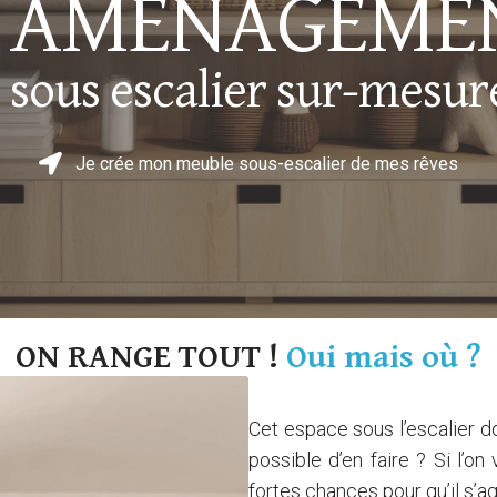
AMÉNAGEME
sous escalier sur-mesur
Je crée mon meuble sous-escalier de mes rêves
ON RANGE TOUT !
Oui mais où ?
Cet espace sous l’escalier d
possible d’en faire ? Si l’o
fortes chances pour qu’il s’