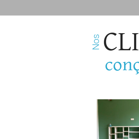
CL
Nos
conç