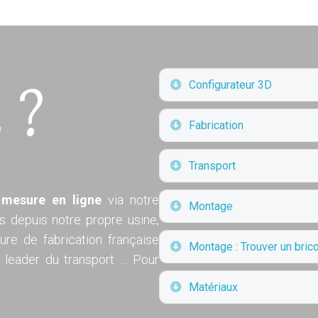
Déplier
Configurateur 3D
 ?
Déplier
Fabrication
Déplier
Transport
 mesure en ligne
via notre
Déplier
Montage
uis depuis notre propre usine,
re de fabrication française
Déplier
Montage : Trouver un brico
u leader du transport … Pour
Déplier
Matériaux