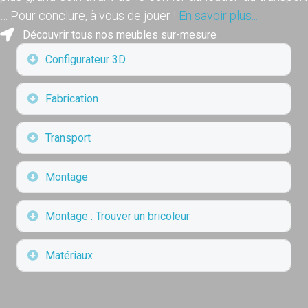
… Pour conclure, à vous de jouer !
En savoir plus...
Découvrir tous nos meubles sur-mesure
Déplier
Configurateur 3D
Déplier
Fabrication
Déplier
Transport
Déplier
Montage
Déplier
Montage : Trouver un bricoleur
Déplier
Matériaux