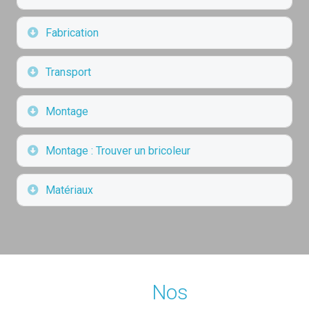
Déplier
Fabrication
Déplier
Transport
Déplier
Montage
Déplier
Montage : Trouver un bricoleur
Déplier
Matériaux
Nos