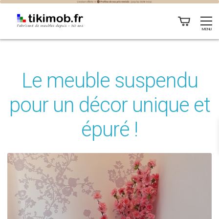
MENU
Le meuble suspendu
pour un décor unique et
épuré !