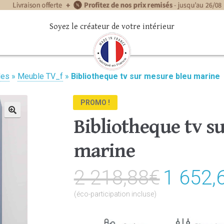
Soyez le créateur de votre intérieur
les
»
Meuble TV_f
»
Bibliotheque tv sur mesure bleu marine
PROMO !
Bibliotheque tv s
🔍
marine
2 218,88
€
Le
1 652,
prix
(éco-participation incluse)
initial