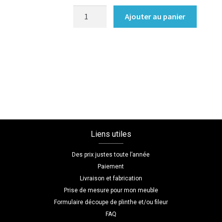
quantité
Ajouter au panier
de
Bibliotheque
tv
sur
mesure
bleu
marine
Liens utiles
Des prix justes toute l’année
Paiement
Livraison et fabrication
Prise de mesure pour mon meuble
Formulaire découpe de plinthe et/ou fileur
FAQ