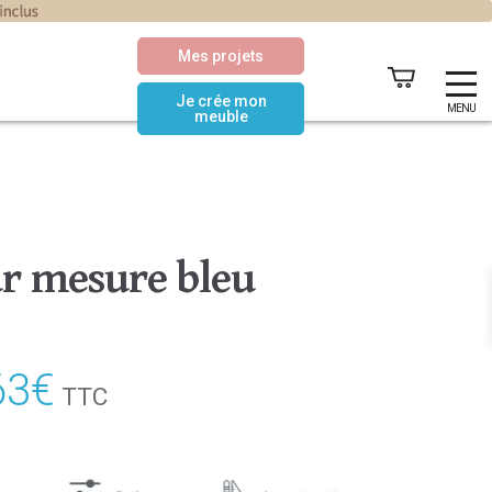
Mes projets
Je crée mon
MENU
meuble
ur mesure bleu
63
€
Le
TTC
prix
actuel